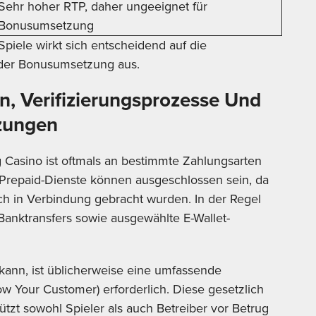
Sehr hoher RTP, daher ungeeignet für
Bonusumsetzung
piele wirkt sich entscheidend auf die
t der Bonusumsetzung aus.
, Verifizierungsprozesse Und
zungen
Casino ist oftmals an bestimmte Zahlungsarten
 Prepaid-Dienste können ausgeschlossen sein, da
ch in Verbindung gebracht wurden. In der Regel
Banktransfers sowie ausgewählte E-Wallet-
kann, ist üblicherweise eine umfassende
ow Your Customer) erforderlich. Diese gesetzlich
t sowohl Spieler als auch Betreiber vor Betrug