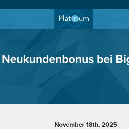
Neukundenbonus bei Big
November 18th, 2025