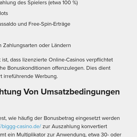
zahlung des Spielers (etwa 100 %)
lots
ssaldo und Free-Spin-Erträge
h Zahlungsarten oder Ländern
 ist, dass lizenzierte Online-Casinos verpflichtet
iche Bonuskonditionen offenzulegen. Dies dient
t irreführende Werbung.
rachtung Von Umsatzbedingungen
t, wie häufig der Bonusbetrag eingesetzt werden
//biggg-casino.de/
zur Auszahlung konvertiert
mmt ein Multiplikator zur Anwendung, etwa 30- oder