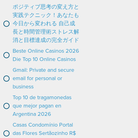
ポジティブ思考の変え方と
実践テクニック！あなたも
今日から変われる 自己成
長と時間管理術ストレス解
消と目標達成の完全ガイド
Beste Online Casinos 2026
Die Top 10 Online Casinos
Gmail: Private and secure
email for personal or
business
Top 10 de tragamonedas
que mejor pagan en
Argentina 2026
Casas Condomínio Portal
das Flores Sertãozinho R$