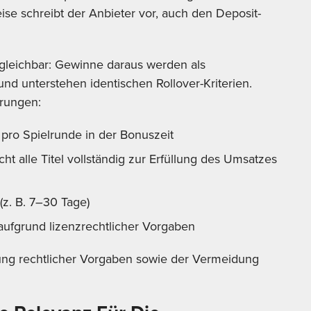
ise schreibt der Anbieter vor, auch den Deposit-
rgleichbar: Gewinne daraus werden als
d unterstehen identischen Rollover-Kriterien.
erungen:
pro Spielrunde in der Bonuszeit
ht alle Titel vollständig zur Erfüllung des Umsatzes
(z. B. 7–30 Tage)
ufgrund lizenzrechtlicher Vorgaben
ung rechtlicher Vorgaben sowie der Vermeidung