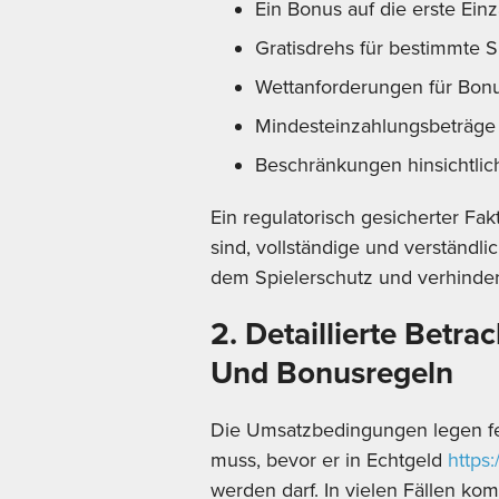
Ein Bonus auf die erste Ein
Gratisdrehs für bestimmte S
Wettanforderungen für Bonu
Mindesteinzahlungsbeträge
Beschränkungen hinsichtlic
Ein regulatorisch gesicherter Fakt
sind, vollständige und verständl
dem Spielerschutz und verhinder
2. Detaillierte Bet
Und Bonusregeln
Die Umsatzbedingungen legen fes
muss, bevor er in Echtgeld
https:
werden darf. In vielen Fällen ko