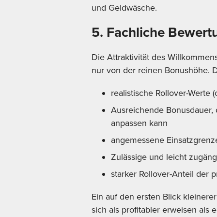
und Geldwäsche.
5. Fachliche Bewer
Die Attraktivität des Willkomme
nur von der reinen Bonushöhe. Di
realistische Rollover-Werte 
Ausreichende Bonusdauer, d
anpassen kann
angemessene Einsatzgrenz
Zulässige und leicht zugäng
starker Rollover-Anteil der 
Ein auf den ersten Blick kleine
sich als profitabler erweisen als 