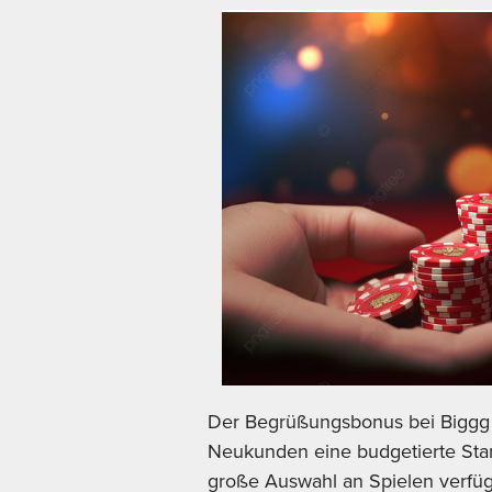
Der Begrüßungsbonus bei Biggg C
Neukunden eine budgetierte Start
große Auswahl an Spielen verfü